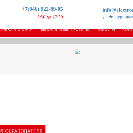
спродажа складских остатков Danfo
+7(846) 922-89-05
info@electroa
ул. Новоурицкая,
8:30 до 17:30
 наличии в России на складе, отгрузка день в день, доставка по всей 
ТАВКА И ОПЛАТА
ВЫПОЛНЕННЫЕ ПРОЕКТЫ
НОВОСТИ
КОНТ
подробнее
РЕОБРАЗОВАТЕЛЯ