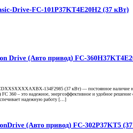
sic-Drive-FC-101P37KT4E20H2 (37 кВт)
tion Drive (Авто привод) FC-360H37K
XXSXXXXAXBX-134F2985 (37 кВт) — постоянное наличие на скла
) FC 360 – это надежное, энергоэффективное и удобное решение
еспечивает надежную работу […]
onDrive (Авто привод) FC-302P37KT5 (37