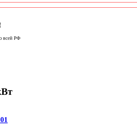
!
по всей РФ
кВт
01