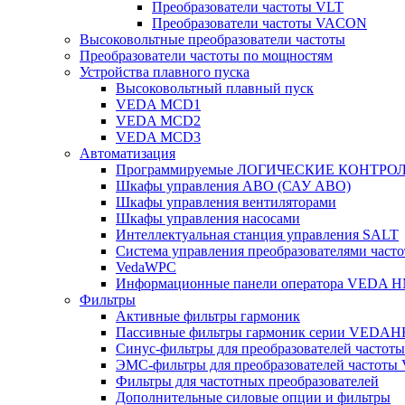
Преобразователи частоты VLT
Преобразователи частоты VACON
Высоковольтные преобразователи частоты
Преобразователи частоты по мощностям
Устройства плавного пуска
Высоковольтный плавный пуск
VEDA MCD1
VEDA MCD2
VEDA MCD3
Автоматизация
Программируемые ЛОГИЧЕСКИЕ КОНТРО
Шкафы управления АВО (САУ АВО)
Шкафы управления вентиляторами
Шкафы управления насосами
Интеллектуальная станция управления SALT
Система управления преобразователями часто
VedaWPC
Информационные панели оператора VEDA H
Фильтры
Активные фильтры гармоник
Пассивные фильтры гармоник серии VEDAH
Синус-фильтры для преобразователей часто
ЭМС-фильтры для преобразователей частот
Фильтры для частотных преобразователей
Дополнительные силовые опции и фильтры