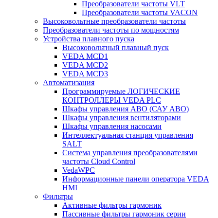
Преобразователи частоты VLT
Преобразователи частоты VACON
Высоковольтные преобразователи частоты
Преобразователи частоты по мощностям
Устройства плавного пуска
Высоковольтный плавный пуск
VEDA MCD1
VEDA MCD2
VEDA MCD3
Автоматизация
Программируемые ЛОГИЧЕСКИЕ
КОНТРОЛЛЕРЫ VEDA PLC
Шкафы управления АВО (САУ АВО)
Шкафы управления вентиляторами
Шкафы управления насосами
Интеллектуальная станция управления
SALT
Система управления преобразователями
частоты Cloud Control
VedaWPC
Информационные панели оператора VEDA
HMI
Фильтры
Активные фильтры гармоник
Пассивные фильтры гармоник серии