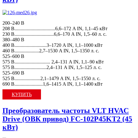
200–240 В
208 В.................................6,6–172 A IN, 1,1–45 кВт
230 В................................6,6–170 A IN, 1,5–60 л. с.
380–480 В
400 В..........................3–1720 A IN, 1,1–1000 кВт
460 В....................2,7–1530 A IN, 1,5–1350 л. с.
525–600 В
575 В............................. 2,4–131 A IN, 1,1–90 кВт
575 В..........................2,4–131 A IN, 1,5–125 л. с.
525–690 В
525 В.....................2,1–1479 A IN, 1,5–1550 л. с.
690 В.......................1,6–1415 A IN, 1,1–1400 кВт
КУПИТЬ
Преобразователь частоты VLT HVAC
Drive (ОВК привод) FC-102P45KT2 (45
кВт)