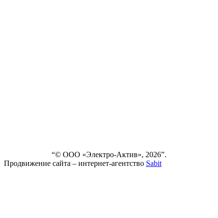
FAQ
О
КОМПАНИИ
СЕРВИС
НОВОСТИ
ДОСТАВКА
И ОПЛАТА
ВЫПОЛНЕННЫЕ
ПРОЕКТЫ
КОНТАКТЫ
“© ООО «Электро-Актив», 2026”.
Продвижение сайта – интернет-агентство
Sabit