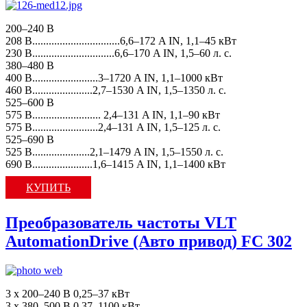
200–240 В
208 В................................6,6–172 A IN, 1,1–45 кВт
230 В..............................6,6–170 A IN, 1,5–60 л. с.
380–480 В
400 В........................3–1720 A IN, 1,1–1000 кВт
460 В......................2,7–1530 A IN, 1,5–1350 л. с.
525–600 В
575 В......................... 2,4–131 A IN, 1,1–90 кВт
575 В........................2,4–131 A IN, 1,5–125 л. с.
525–690 В
525 В.....................2,1–1479 A IN, 1,5–1550 л. с.
690 В......................1,6–1415 A IN, 1,1–1400 кВт
КУПИТЬ
Преобразователь частоты VLT
AutomationDrive (Авто привод) FC 302
3 x 200–240 В 0,25–37 кВт
3 x 380–500 В 0,37–1100 кВт